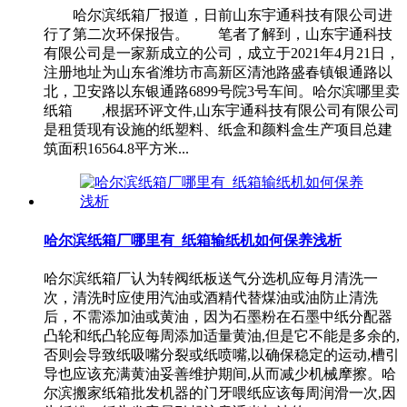
哈尔滨纸箱厂报道，日前山东宇通科技有限公司进
行了第二次环保报告。 笔者了解到，山东宇通科技
有限公司是一家新成立的公司，成立于2021年4月21日，
注册地址为山东省潍坊市高新区清池路盛春镇银通路以
北，卫安路以东银通路6899号院3号车间。哈尔滨哪里卖
纸箱 ,根据环评文件,山东宇通科技有限公司有限公司
是租赁现有设施的纸塑料、纸盒和颜料盒生产项目总建
筑面积16564.8平方米...
哈尔滨纸箱厂哪里有_纸箱输纸机如何保养浅析
哈尔滨纸箱厂认为转阀纸板送气分选机应每月清洗一
次，清洗时应使用汽油或酒精代替煤油或油防止清洗
后，不需添加油或黄油，因为石墨粉在石墨中纸分配器
凸轮和纸凸轮应每周添加适量黄油,但是它不能是多余的,
否则会导致纸吸嘴分裂或纸喷嘴,以确保稳定的运动,槽引
导也应该充满黄油妥善维护期间,从而减少机械摩擦。哈
尔滨搬家纸箱批发机器的门牙喂纸应该每周润滑一次,因